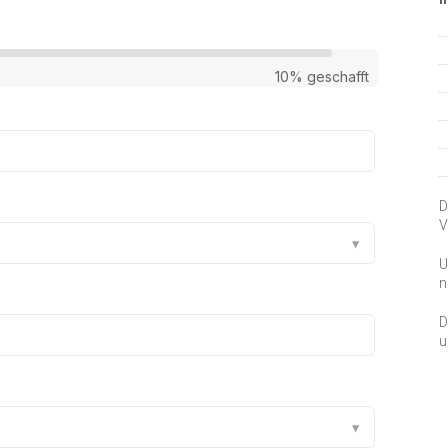
D
V
U
n
D
u