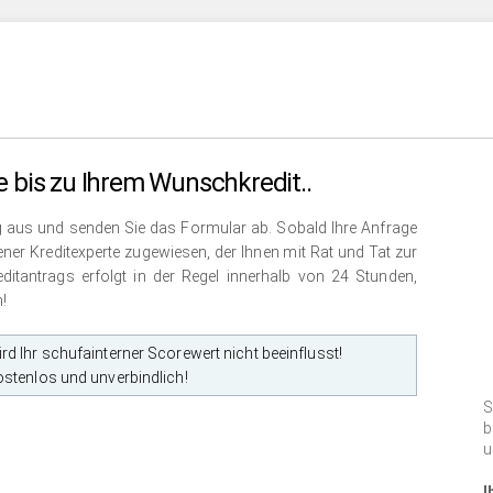
e bis zu Ihrem Wunschkredit..
rag aus und senden Sie das Formular ab. Sobald Ihre Anfrage
ener Kreditexperte
zugewiesen, der Ihnen mit Rat und Tat zur
reditantrags erfolgt in der Regel innerhalb von 24 Stunden,
!
rd Ihr schufainterner Scorewert nicht beeinflusst!
ostenlos und unverbindlich!
S
b
u
I