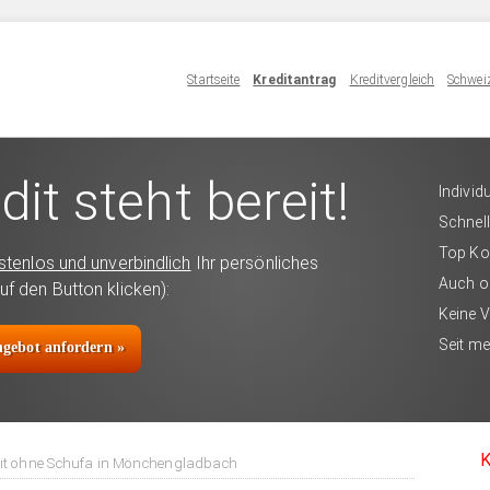
Startseite
Kreditantrag
Kreditvergleich
Schweiz
dit steht bereit!
Individ
Schnell
Top Ko
stenlos und unverbindlich
Ihr persönliches
Auch o
uf den Button klicken):
Keine 
Seit me
angebot anfordern »
K
it ohne Schufa in Mönchengladbach