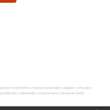
dplaner
|
kredithöhen
|
kredite bundesweit
|
ratgeber
|
schulden
privatkredit
|
ratenkredit
|
urlaubskredit
|
schweizer kredit