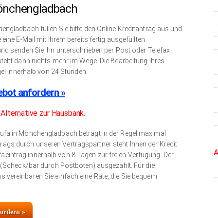
Mönchengladbach
engladbach füllen Sie bitte den Online Kreditantrag aus und
eine E-Mail mit Ihrem bereits fertig ausgefüllten
und senden Sie ihn unterschrieben per Post oder Telefax
steht dann nichts mehr im Wege. Die Bearbeitung Ihres
egel innerhalb von 24 Stunden.
ebot anfordern »
e Alternative zur Hausbank.
ufa in Mönchengladbach beträgt in der Regel maximal
gs durch unseren Vertragspartner steht Ihnen der Kredit
A
intrag innerhalb von 8 Tagen zur freien Verfügung. Der
t (Scheck/bar durch Postboten) ausgezahlt. Für die
 vereinbaren Sie einfach eine Rate, die Sie bequem
fordern »