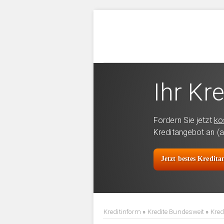
Ihr Kre
Fordern Sie jetzt
ko
Kreditangebot an (a
Jetzt bestes Kredit
Kreditinform
»
Kredite Bundesweit
»
Kred