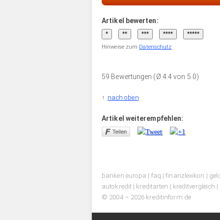
Artikel bewerten:
Hinweise zum
Datenschutz
59 Bewertungen (Ø 4.4 von 5.0)
nach oben
Artikel weiterempfehlen:
banken europa
|
faq
|
finanzlexikon
|
gel
autokredit
|
kreditarten
|
kreditvergleich
|
© 2004 – 2026 kreditinform.de