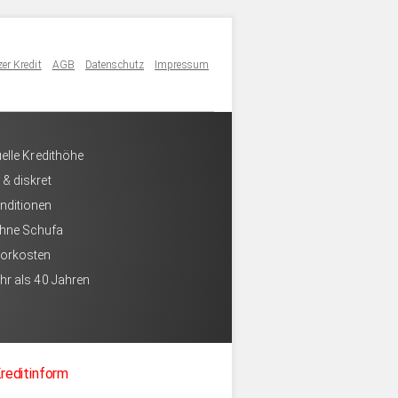
er Kredit
AGB
Datenschutz
Impressum
uelle Kredithöhe
 & diskret
nditionen
hne Schufa
Vorkosten
hr als 40 Jahren
reditinform