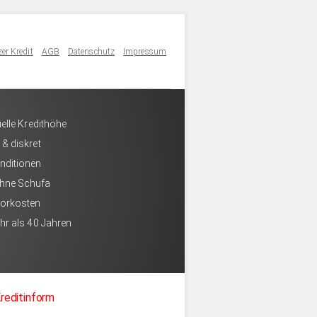
er Kredit
AGB
Datenschutz
Impressum
uelle Kredithöhe
 & diskret
nditionen
hne Schufa
Vorkosten
hr als 40 Jahren
reditinform