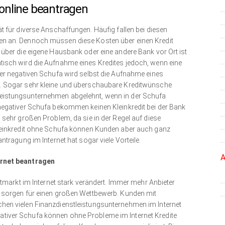
 online beantragen
t für diverse Anschaffungen. Häufig fallen bei diesen
en an. Dennoch müssen diese Kosten über einen Kredit
 über die eigene Hausbank oder eine andere Bank vor Ort ist
tisch wird die Aufnahme eines Kredites jedoch, wenn eine
ner negativen Schufa wird selbst die Aufnahme eines
m. Sogar sehr kleine und überschaubare Kreditwünsche
eistungsunternehmen abgelehnt, wenn in der Schufa
negativer Schufa bekommen keinen Kleinkredit bei der Bank
 sehr großen Problem, da sie in der Regel auf diese
Kleinkredit ohne Schufa können Kunden aber auch ganz
ntragung im Internet hat sogar viele Vorteile.
A
ernet beantragen
ditmarkt im Internet stark verändert. Immer mehr Anbieter
d sorgen für einen großen Wettbewerb. Kunden mit
hen vielen Finanzdienstleistungsunternehmen im Internet
tiver Schufa können ohne Probleme im Internet Kredite