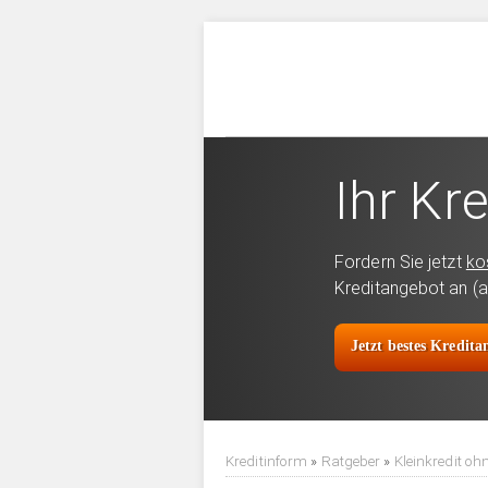
Ihr Kre
Fordern Sie jetzt
ko
Kreditangebot an (a
Jetzt bestes Kredit
Kreditinform
»
Ratgeber
»
Kleinkredit oh