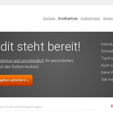
Startseite
Kreditantrag
Kreditvergleich
Schweiz
dit steht bereit!
Individ
Schnell
Top Ko
stenlos und unverbindlich
Ihr persönliches
Auch o
uf den Button klicken):
Keine 
Seit me
angebot anfordern »
K
ne Schufa online beantragen