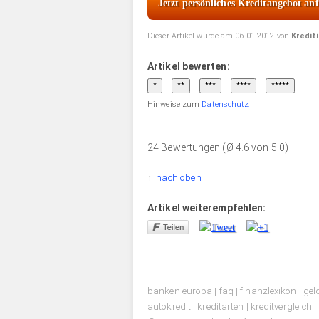
Jetzt persönliches Kreditangebot an
Dieser Artikel wurde am 06.01.2012 von
Kredit
Artikel bewerten:
Hinweise zum
Datenschutz
24 Bewertungen (Ø 4.6 von 5.0)
nach oben
Artikel weiterempfehlen:
banken europa
|
faq
|
finanzlexikon
|
gel
autokredit
|
kreditarten
|
kreditvergleich
|