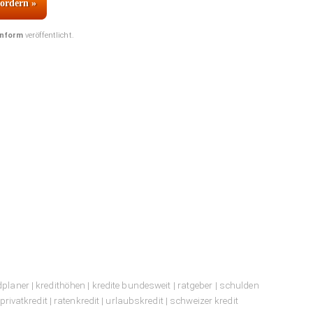
fordern »
inform
veröffentlicht.
dplaner
|
kredithöhen
|
kredite bundesweit
|
ratgeber
|
schulden
privatkredit
|
ratenkredit
|
urlaubskredit
|
schweizer kredit