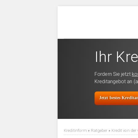
Ihr Kre
Fordern Sie jetzt
ko
Kreditangebot an (a
Jetzt bestes Kredit
Kreditinform
»
Ratgeber
»
Kredit von der