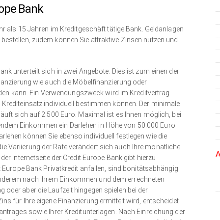
rope Bank
ehr als 15 Jahren im Kreditgeschäft tätige Bank. Geldanlagen
bestellen, zudem können Sie attraktive Zinsen nutzen und
nk unterteilt sich in zwei Angebote. Dies ist zum einen der
finanzierung wie auch die Möbelfinanzierung oder
n kann. Ein Verwendungszweck wird im Kreditvertrag
 Krediteinsatz individuell bestimmen können. Der minimale
äuft sich auf 2.500 Euro. Maximal ist es Ihnen möglich, bei
endem Einkommen ein Darlehen in Höhe von 50.000 Euro
rlehen können Sie ebenso individuell festlegen wie die
e Variierung der Rate verändert sich auch Ihre monatliche
A
der Internetseite der Credit Europe Bank gibt hierzu
it Europe Bank Privatkredit anfallen, sind bonitätsabhängig
 anderem nach Ihrem Einkommen und dem errechneten
 oder aber die Laufzeit hingegen spielen bei der
ns für Ihre eigene Finanzierung ermittelt wird, entscheidet
tantrages sowie Ihrer Kreditunterlagen. Nach Einreichung der