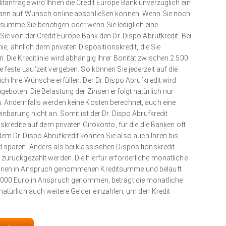
itanfrage wird Ihnen die Credit Europe Bank unverzüglich ein
 dann auf Wunsch online abschließen können. Wenn Sie noch
summe Sie benötigen oder wenn Sie lediglich eine
 Sie von der Credit Europe Bank den Dr. Dispo Abrufkredit. Bei
nie, ähnlich dem privaten Dispositionskredit, die Sie
 Die Kreditlinie wird abhängig Ihrer Bonität zwischen 2.500
 feste Laufzeit vergeben. So können Sie jederzeit auf die
ch Ihre Wünsche erfüllen. Der Dr. Dispo Abrufkredit wird
ngeboten. Die Belastung der Zinsen erfolgt natürlich nur
. Andernfalls werden keine Kosten berechnet, auch eine
inbarung nicht an. Somit ist der Dr. Dispo Abrufkredit
nskredite auf dem privaten Girokonto, für die die Banken oft
em Dr. Dispo Abrufkredit können Sie also auch Ihren bis
d sparen. Anders als bei klassischen Dispositionskredit
 zurückgezahlt werden. Die hierfür erforderliche monatliche
 Ihnen in Anspruch genommenen Kreditsumme und beläuft
5.000 Euro in Anspruch genommen, beträgt die monatliche
natürlich auch weitere Gelder einzahlen, um den Kredit