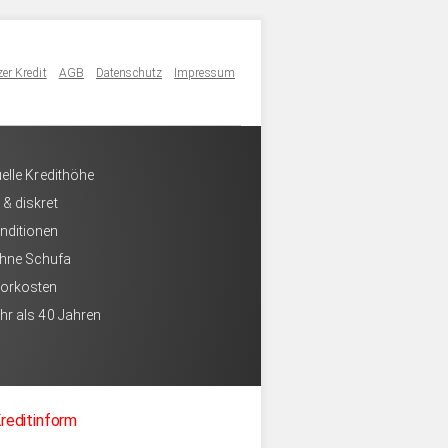
er Kredit
AGB
Datenschutz
Impressum
uelle Kredithöhe
 & diskret
nditionen
hne Schufa
Vorkosten
hr als 40 Jahren
reditinform