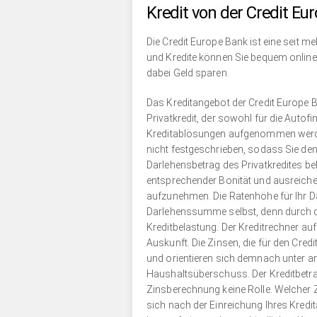
Kredit von der Credit Eu
Die Credit Europe Bank ist eine seit m
und Kredite können Sie bequem online 
dabei Geld sparen.
Das Kreditangebot der Credit Europe Ba
Privatkredit, der sowohl für die Auto
Kreditablösungen aufgenommen werde
nicht festgeschrieben, sodass Sie den
Darlehensbetrag des Privatkredites bel
entsprechender Bonität und ausreich
aufzunehmen. Die Ratenhöhe für Ihr Da
Darlehenssumme selbst, denn durch di
Kreditbelastung. Der Kreditrechner auf 
Auskunft. Die Zinsen, die für den Cred
und orientieren sich demnach unter
Haushaltsüberschuss. Der Kreditbetrag
Zinsberechnung keine Rolle. Welcher Zi
sich nach der Einreichung Ihres Kredi