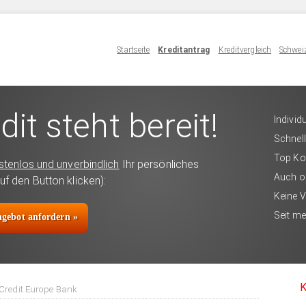
Startseite
Kreditantrag
Kreditvergleich
Schweiz
dit steht bereit!
Individ
Schnell
Top Ko
stenlos und unverbindlich
Ihr persönliches
Auch o
uf den Button klicken):
Keine 
Seit me
angebot anfordern »
K
 Credit Europe Bank